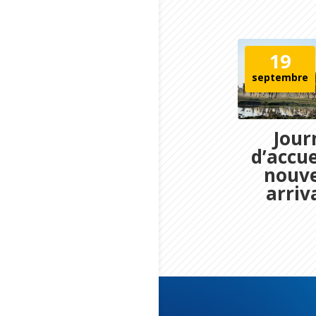
19
septembre
Jour
d’accue
nouv
arriv