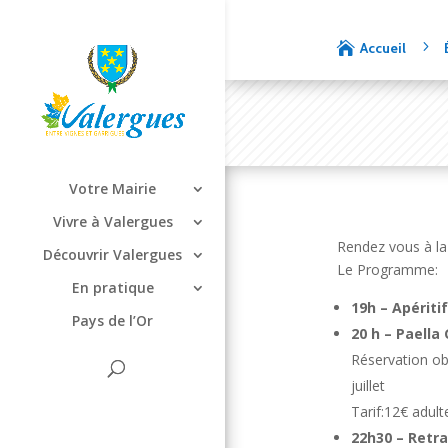
5

Accueil
Votre Mairie
Vivre à Valergues
Rendez vous à la 
Découvrir Valergues
Le Programme:
En pratique
19h – Apéritif
Pays de l’Or
20 h – Paella
Réservation obl
juillet
Tarif:12€ adul
22h30 – Retr