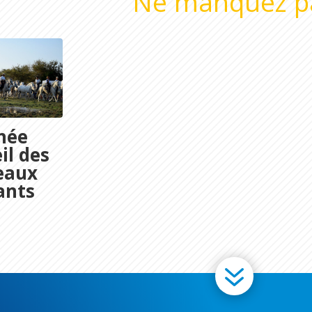
Ne manquez p
née
il des
eaux
ants
7