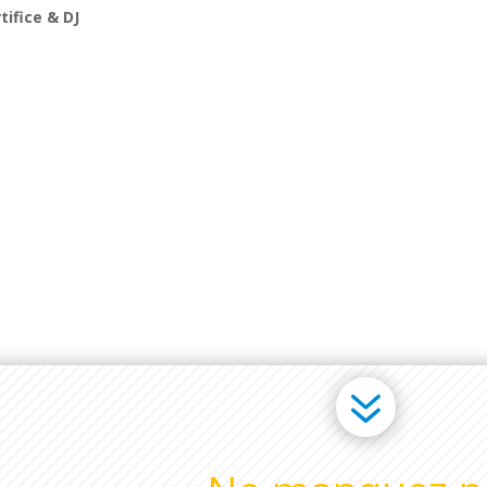
tifice & DJ
!
7