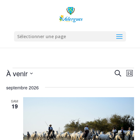
Sélectionner une page
Évènements
Recher
Nav
À venir
Recherche
Liste
de
et
Sélectionnez
vue
navigat
septembre 2026
une
Évè
de
date.
SAM
vues
19
Évènem