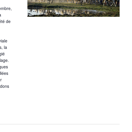
tembre,
a
été de
viale
s, la
gié
lage.
rgues
llées
r
ndons