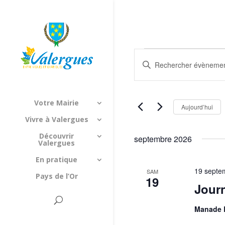
Évènements
Recherche
Saisir
et
mot-
navigation
clé.
de
Rechercher
Votre Mairie
vues
Aujourd’hui
Évènements
Évènements
Vivre à Valergues
par
mot-
Découvrir
septembre 2026
Valergues
clé.
En pratique
19 septe
SAM
Pays de l’Or
19
Journ
Manade L