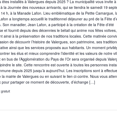
 êtes installés à Valergues depuis 2025 ? La municipalité vous invite à
r à la Journée des nouveaux arrivants, qui se tiendra le samedi 19 sep
 14 h, à la Manade Lafon. Lieu emblématique de la Petite Camargue, l
fon a longtemps accueilli le traditionnel déjeuner au pré de la Fête d’
. Son manadier, Jean Lafon, a participé à la création de la Fête d’été
se et fournit depuis des décennies le bétail qui anime nos fêtes votives,
nt ainsi à la préservation de nos traditions locales. Cette matinée convi
asion de découvrir l’histoire de Valergues, son patrimoine, ses tradition
iative ainsi que les services proposés aux habitants. Un moment privilé
ontrer les élus et mieux comprendre l’identité et les valeurs de notre vil
 en bus de l’Agglomération du Pays de l’Or sera organisé depuis Vale
ejoindre le site. Cette rencontre est ouverte à toutes les personnes insta
mmune depuis 2025 jusqu’à aujourd’hui. Les inscriptions sont à effectue
 la mairie de Valergues ou en suivant le lien ci-contre. Nous vous atte
 pour partager ce moment de découverte, d’échange […]
gratuit