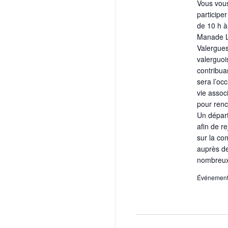
Vous vous
participe
de 10 h à
Manade La
Valergues
valerguoi
contribua
sera l’occ
vie assoc
pour renc
Un départ
afin de r
sur la co
auprès de
nombreux
Événement 