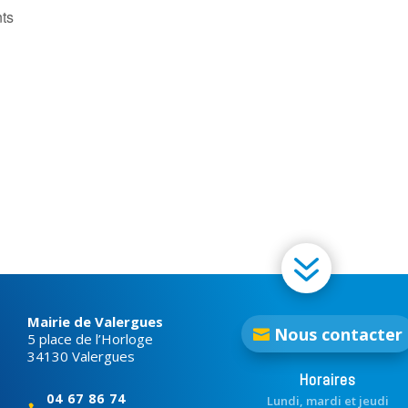
ts
7
Mairie de Valergues
Nous contacter
5 place de l’Horloge
34130 Valergues
Horaires
04 67 86 74
Lundi, mardi et jeudi