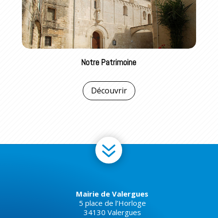
Notre Patrimoine
Découvrir
7
Mairie de Valergues
5 place de l’Horloge
34130 Valergues