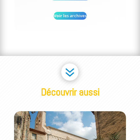
Voir l
es archives
7
Découvrir aussi