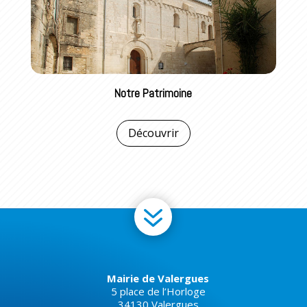
Notre Patrimoine
Découvrir
7
Mairie de Valergues
5 place de l’Horloge
34130 Valergues