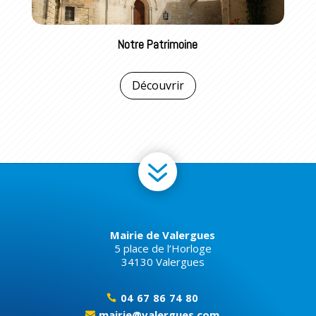
Notre Patrimoine
Découvrir
7
Mairie de Valergues
5 place de l’Horloge
34130 Valergues
04 67 86 74 80

mairie@valergues.com
